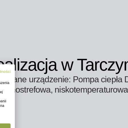
alizacja w Tarczy
tności
owane urządzenie: Pompa ciepła 
szenia
jednostrefowa, niskotemperaturow
ej
anii
żna