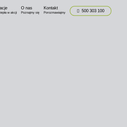
acje
O nas
Kontakt
500 303 100
epła w akcji
Poznajmy się
Porozmawiajmy