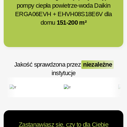
pompy ciepła powietrze-woda Daikin
ERGA06EVH + EHVH08S18E6V dla
domu
151-200 m²
Jakość sprawdzona przez
niezależne
instytucje
Zastanawiasz się, czy to dla Ciebie