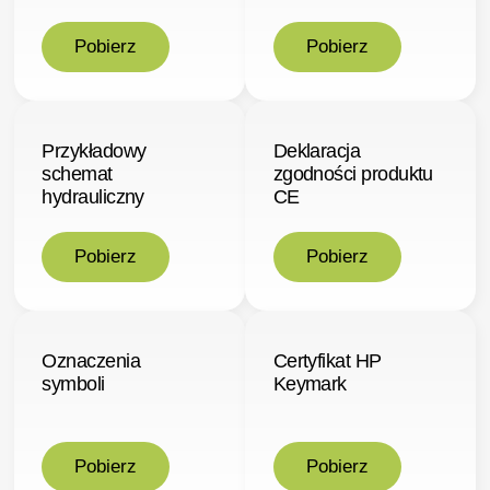
Pobierz
Pobierz
Przykładowy
Deklaracja
schemat
zgodności produktu
hydrauliczny
CE
Pobierz
Pobierz
Oznaczenia
Certyfikat HP
symboli
Keymark
Pobierz
Pobierz