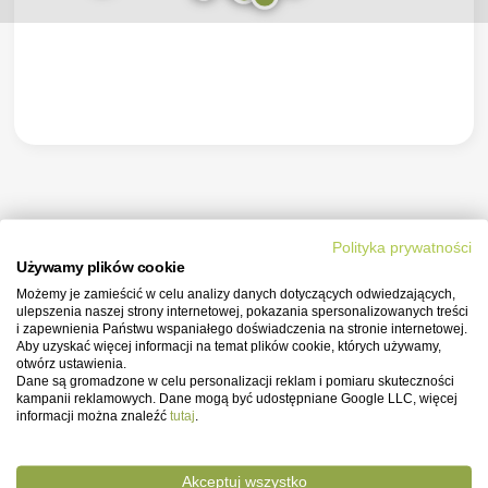
Polityka prywatności
Używamy plików cookie
Zobacz,
jak
wydajny
Możemy je zamieścić w celu analizy danych dotyczących odwiedzających,
jest Daikin – ERGA06
ulepszenia naszej strony internetowej, pokazania spersonalizowanych treści
i zapewnienia Państwu wspaniałego doświadczenia na stronie internetowej.
Aby uzyskać więcej informacji na temat plików cookie, których używamy,
otwórz ustawienia.
Wykres wydajności przy Temp. wody na
Dane są gromadzone w celu personalizacji reklam i pomiaru skuteczności
wylocie
30
°C
kampanii reklamowych. Dane mogą być udostępniane Google LLC, więcej
informacji można znaleźć
tutaj
.
−
30
°C
+
Akceptuj wszystko