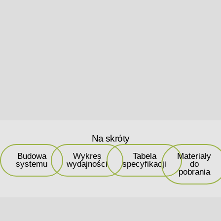
Na skróty
Budowa
Wykres
Tabela
Materiały
systemu
wydajności
specyfikacji
do
pobrania