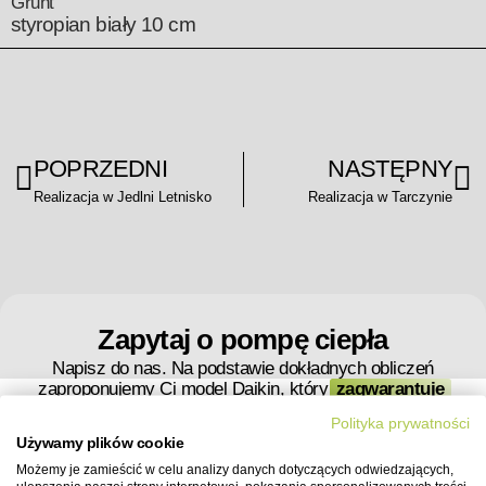
Grunt
styropian biały 10 cm
POPRZEDNI
NASTĘPNY
Realizacja w Jedlni Letnisko
Realizacja w Tarczynie
Zapytaj o pompę ciepła
Napisz do nas. Na podstawie dokładnych obliczeń
zaproponujemy Ci model Daikin, który
zagwarantuje
Ci pewne ciepło i bezpieczeństwo.
Polityka prywatności
Używamy plików cookie
Twoja wiadomość
Możemy je zamieścić w celu analizy danych dotyczących odwiedzających,