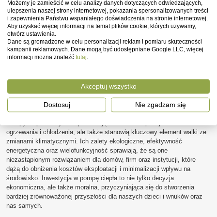
laboratoryjnymi. Założenia te spełniają zazwyczaj renomowani
Możemy je zamieścić w celu analizy danych dotyczących odwiedzających,
producenci z kilkudziesięcioletnim doświadczeniem w produkcji pomp
ulepszenia naszej strony internetowej, pokazania spersonalizowanych treści
i zapewnienia Państwu wspaniałego doświadczenia na stronie internetowej.
ciepła. Jest to bardzo ważne zwłaszcza w przypadku użytkowania w
Aby uzyskać więcej informacji na temat plików cookie, których używamy,
domach, gdzie komfort akustyczny jest istotny dla mieszkańców i
otwórz ustawienia.
sąsiadów. Nadmienić tu warto, że zgodnie z obowiązującymi przepisami
Dane są gromadzone w celu personalizacji reklam i pomiaru skuteczności
prawa na granicy działki w godzinach nocnych głośność pracy
kampanii reklamowych. Dane mogą być udostępniane Google LLC, więcej
urządzenia, inaczej ciśnienie akustyczne nie powinno przekraczać 40
informacji można znaleźć
tutaj
.
dBa.
Warto pamiętać, że pompy ciepła występują w różnych rodzajach, w tym
Akceptuj wszystko
powietrznych, gruntowych i hybrydowych. Każdy rodzaj ma swoje zalety
i może być dostosowany do indywidualnych potrzeb i warunków
Dostosuj
Nie zgadzam się
domowych.
Pompy ciepła nie tylko reprezentują nowoczesne podejście do
ogrzewania i chłodzenia, ale także stanowią kluczowy element walki ze
zmianami klimatycznymi. Ich zalety ekologiczne, efektywność
energetyczna oraz wielofunkcyjność sprawiają, że są one
niezastąpionym rozwiązaniem dla domów, firm oraz instytucji, które
dążą do obniżenia kosztów eksploatacji i minimalizacji wpływu na
środowisko. Inwestycja w pompę ciepła to nie tylko decyzja
ekonomiczna, ale także moralna, przyczyniająca się do stworzenia
bardziej zrównoważonej przyszłości dla naszych dzieci i wnuków oraz
nas samych.