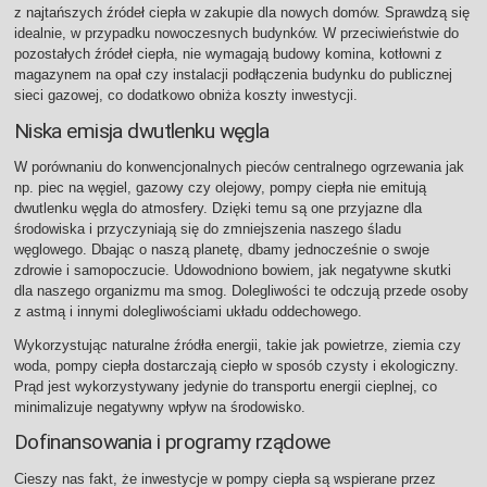
z najtańszych źródeł ciepła w zakupie dla nowych domów. Sprawdzą się
idealnie, w przypadku nowoczesnych budynków. W przeciwieństwie do
pozostałych źródeł ciepła, nie wymagają budowy komina, kotłowni z
magazynem na opał czy instalacji podłączenia budynku do publicznej
sieci gazowej, co dodatkowo obniża koszty inwestycji.
Niska emisja dwutlenku węgla
W porównaniu do konwencjonalnych pieców centralnego ogrzewania jak
np. piec na węgiel, gazowy czy olejowy, pompy ciepła nie emitują
dwutlenku węgla do atmosfery. Dzięki temu są one przyjazne dla
środowiska i przyczyniają się do zmniejszenia naszego śladu
węglowego. Dbając o naszą planetę, dbamy jednocześnie o swoje
zdrowie i samopoczucie. Udowodniono bowiem, jak negatywne skutki
dla naszego organizmu ma smog. Dolegliwości te odczują przede osoby
z astmą i innymi dolegliwościami układu oddechowego.
Wykorzystując naturalne źródła energii, takie jak powietrze, ziemia czy
woda, pompy ciepła dostarczają ciepło w sposób czysty i ekologiczny.
Prąd jest wykorzystywany jedynie do transportu energii cieplnej, co
minimalizuje negatywny wpływ na środowisko.
Dofinansowania i programy rządowe
Cieszy nas fakt, że inwestycje w pompy ciepła są wspierane przez