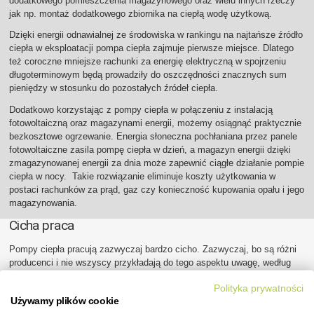
dodatkowego pomieszczenia magazynowego oraz wielu innych rzeczy
jak np. montaż dodatkowego zbiornika na ciepłą wodę użytkową.
Dzięki energii odnawialnej ze środowiska w rankingu na najtańsze źródło
ciepła w eksploatacji pompa ciepła zajmuje pierwsze miejsce. Dlatego
też coroczne mniejsze rachunki za energię elektryczną w spojrzeniu
długoterminowym będą prowadziły do oszczędności znacznych sum
pieniędzy w stosunku do pozostałych źródeł ciepła.
Dodatkowo korzystając z pompy ciepła w połączeniu z instalacją
fotowoltaiczną oraz magazynami energii, możemy osiągnąć praktycznie
bezkosztowe ogrzewanie. Energia słoneczna pochłaniana przez panele
fotowoltaiczne zasila pompę ciepła w dzień, a magazyn energii dzięki
zmagazynowanej energii za dnia może zapewnić ciągłe działanie pompie
ciepła w nocy. Takie rozwiązanie eliminuje koszty użytkowania w
postaci rachunków za prąd, gaz czy konieczność kupowania opału i jego
magazynowania.
Cicha praca
Pompy ciepła pracują zazwyczaj bardzo cicho. Zazwyczaj, bo są różni
producenci i nie wszyscy przykładają do tego aspektu uwagę, według
nas bardzo ważnego aspektu. Należy tu zwrócić uwagę na jakość
Polityka prywatności
wykonania urządzenia, na kartę katalogową i certyfikaty
Używamy plików cookie
poświadczające, że przedstawione dane są poparte badaniami