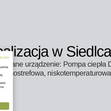
alizacja w Siedlc
tności
owane urządzenie: Pompa ciepła 
szenia
jednostrefowa, niskotemperaturow
ej
anii
żna