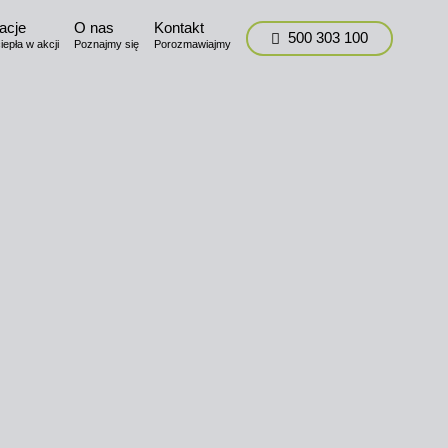
acje
O nas
Kontakt
500 303 100
epła w akcji
Poznajmy się
Porozmawiajmy