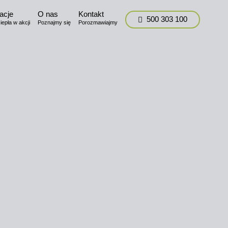
acje
O nas
Kontakt
500 303 100
epła w akcji
Poznajmy się
Porozmawiajmy