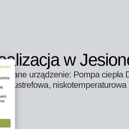
ealizacja w Jesion
tności
owane urządzenie: Pompa ciepła 
szenia
dwustrefowa, niskotemperaturowa
ej
anii
żna