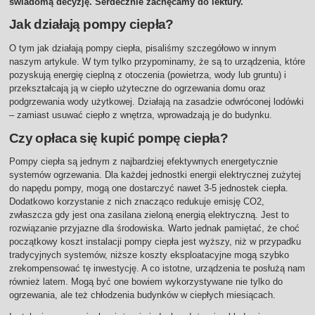
świadomą decyzję. Serdecznie zachęcamy do lektury.
Jak działają pompy ciepła?
O tym jak działają pompy ciepła, pisaliśmy szczegółowo w innym
naszym artykule. W tym tylko przypominamy, że są to urządzenia, które
pozyskują energię cieplną z otoczenia (powietrza, wody lub gruntu) i
przekształcają ją w ciepło użyteczne do ogrzewania domu oraz
podgrzewania wody użytkowej. Działają na zasadzie odwróconej lodówki
– zamiast usuwać ciepło z wnętrza, wprowadzają je do budynku.
Czy opłaca się kupić pompę ciepła?
Pompy ciepła są jednym z najbardziej efektywnych energetycznie
systemów ogrzewania. Dla każdej jednostki energii elektrycznej zużytej
do napędu pompy, mogą one dostarczyć nawet 3-5 jednostek ciepła.
Dodatkowo korzystanie z nich znacząco redukuje emisję CO2,
zwłaszcza gdy jest ona zasilana zieloną energią elektryczną. Jest to
rozwiązanie przyjazne dla środowiska. Warto jednak pamiętać, że choć
początkowy koszt instalacji pompy ciepła jest wyższy, niż w przypadku
tradycyjnych systemów, niższe koszty eksploatacyjne mogą szybko
zrekompensować tę inwestycję. A co istotne, urządzenia te posłużą nam
również latem. Mogą być one bowiem wykorzystywane nie tylko do
ogrzewania, ale też chłodzenia budynków w ciepłych miesiącach.