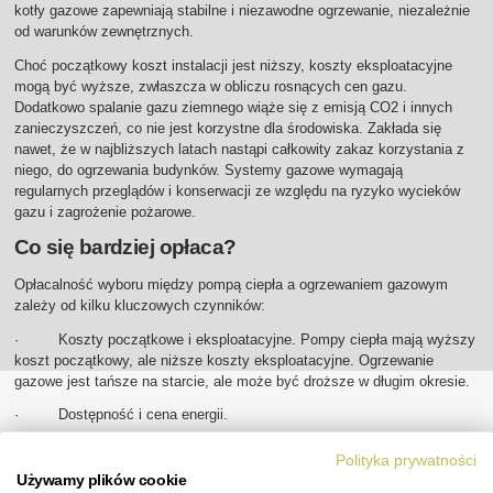
kotły gazowe zapewniają stabilne i niezawodne ogrzewanie, niezależnie
od warunków zewnętrznych.
Choć początkowy koszt instalacji jest niższy, koszty eksploatacyjne
mogą być wyższe, zwłaszcza w obliczu rosnących cen gazu.
Dodatkowo spalanie gazu ziemnego wiąże się z emisją CO2 i innych
zanieczyszczeń, co nie jest korzystne dla środowiska. Zakłada się
nawet, że w najbliższych latach nastąpi całkowity zakaz korzystania z
niego, do ogrzewania budynków. Systemy gazowe wymagają
regularnych przeglądów i konserwacji ze względu na ryzyko wycieków
gazu i zagrożenie pożarowe.
Co się bardziej opłaca?
Opłacalność wyboru między pompą ciepła a ogrzewaniem gazowym
zależy od kilku kluczowych czynników:
· Koszty początkowe i eksploatacyjne. Pompy ciepła mają wyższy
koszt początkowy, ale niższe koszty eksploatacyjne. Ogrzewanie
gazowe jest tańsze na starcie, ale może być droższe w długim okresie.
· Dostępność i cena energii.
· Ekologia.
Polityka prywatności
Używamy plików cookie
· Warunki lokalne.