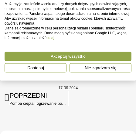
Możemy je zamieścić w celu analizy danych dotyczących odwiedzających,
Wybór między pompą ciepła a ogrzewaniem gazowym zależy od
ulepszenia naszej strony internetowej, pokazania spersonalizowanych treści
indywidualnych potrzeb i warunków. Pompy ciepła oferują wyższą
i zapewnienia Państwu wspaniałego doświadczenia na stronie internetowej.
efektywność energetyczną i są bardziej ekologiczne, ale wiążą się z
Aby uzyskać więcej informacji na temat plików cookie, których używamy,
otwórz ustawienia.
wyższymi kosztami początkowymi. Ogrzewanie gazowe jest tańsze w
Dane są gromadzone w celu personalizacji reklam i pomiaru skuteczności
instalacji i oferuje niezawodność, ale może być droższe w dłuższym
kampanii reklamowych. Dane mogą być udostępniane Google LLC, więcej
okresie i mniej przyjazne dla środowiska. Analizując swoje potrzeby,
informacji można znaleźć
tutaj
.
warunki lokalne oraz dostępne środki finansowe, można podjąć
najbardziej opłacalną decyzję.
Akceptuj wszystko
Dostosuj
Nie zgadzam się
17.06.2024
POPRZEDNI
Pompa ciepła i ogrzewanie podłogowe