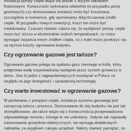
Instalacja pompy ciepła wiąże się jednak z dużymi nakładami
finansowymi. Konieczność wykonania odwiertów (w przypadku pomp
gruntowych) czy dostosowania instalacji może być kosztowna,
szczególnie w momencie, gdy wymieniamy dotychczasowe źródło
ciepła. W przypadku nowych inwestycji, koszt ten może być
zredukowany. Czasami również zdarza się, że wydajność pompy ciepła
może być niższa w ekstremalnie niskich temperaturach, co może
wymagać wsparcia innym źródłem ciepła, co z kolei może przełożyć się
na wyższe koszty ogrzewania budynku.
Czy ogrzewanie gazowe jest tańsze?
Ogrzewanie gazowe polega na spalaniu gazu ziemnego w kotle, który
podgrzewa wodę rozprowadzaną następnie przez system grzewczy w
domu. Jest to jedno z najpopularniejszych rozwiązań w Polsce ze
względu na jego dostępność i sprawdzoną technologię.
Czy warto inwestować w ogrzewanie gazowe?
W porównaniu z pompami ciepła, instalacja systemu gazowego jest
zazwyczaj tańsza i prostsza. Dostosowanie do niej budynku nie jest tak
skomplikowane, ale także wiąże się z koniecznością przeprowadzenia
odpowiedniego remontu, którego to nie unikniemy. Jedynie tak naprawdę
zastosowanie grzejników elektrycznych, nie wymaga dodatkowych
nakładów, za wyjątkiem zakupu urządzeń. Należy również pamiętać, że